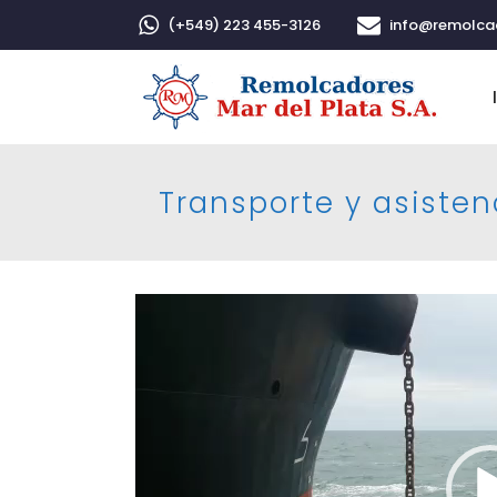
(+549) 223 455-3126
info@remolc
Transporte y asisten
Reproductor
de
video